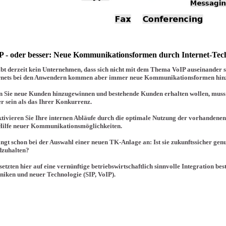
P - oder besser: Neue Kommunikationsformen durch Internet-Tec
ibt derzeit kein Unternehmen, dass sich nicht mit dem Thema VoIP auseinander se
rnets bei den Anwendern kommen aber immer neue Kommunikationsformen hin
 Sie neue Kunden hinzugewinnen und bestehende Kunden erhalten wollen, mus
er sein als das Ihrer Konkurrenz.
ktivieren Sie Ihre internen Abläufe durch die optimale Nutzung der vorhandene
Hilfe neuer Kommunikationsmöglichkeiten.
ängt schon bei der Auswahl einer neuen TK-Anlage an: Ist sie zukunftssicher ge
dzuhalten?
etzten hier auf eine vernünftige betriebswirtschaftlich sinnvolle Integration bes
niken und neuer Technologie (SIP, VoIP).