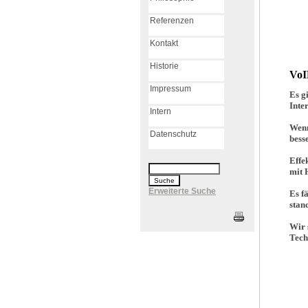
Referenzen
Kontakt
Historie
VoI
Impressum
Es g
Inte
Intern
Wenn
Datenschutz
bess
Effe
mit 
Erweiterte Suche
Es f
stan
Wir s
Tech