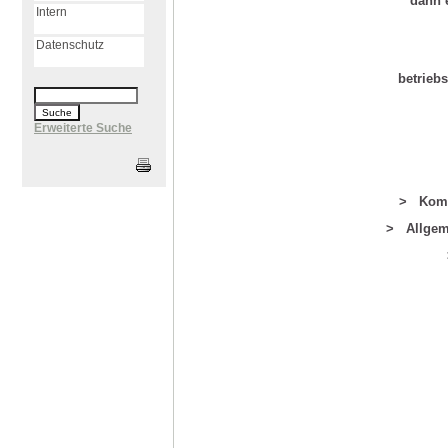
dann 
Intern
Datenschutz
betrieb
Erweiterte Suche
> Komp
> Allgem